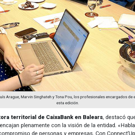
luís Arague, Marvin Singhateh y Tona Pou, los profesionales encargados de e
esta edición.
tora territorial de CaixaBank en Balears
, destacó qu
 encajan plenamente con la visión de la entidad. «Hab
l compromiso de personas y empresas. Con Connect’U