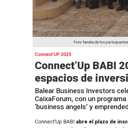
Foto familia de los participant
Connect'UP 2025
Connect’Up BABI 20
espacios de invers
Balear Business Investors celeb
CaixaForum, con un programa r
‘business angels’ y emprende
Connect’Up BABI
abre el plazo de ins