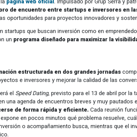
 la
página web oficial
. Impulsado por Grup Serra y pa
oro de encuentro entre startups e inversores en las
as oportunidades para proyectos innovadores y sosten
 en startups que buscan inversión como en emprendedo
con un
programa diseñado para maximizar la visibilid
ación estructurada en dos grandes jornadas
compl
royectos e inversores y mejorar la calidad de las conve
erá el
Speed Dating
, previsto para el 13 de abril por la
en una agenda de encuentros breves y muy pautados e
rse de forma rápida y eficiente.
Cada reunión func
expone en pocos minutos qué problema resuelve, cuál 
 inversión o acompañamiento busca, mientras que el in
ico.